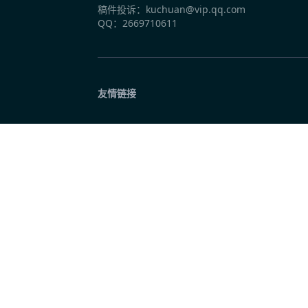
稿件投诉：kuchuan@vip.qq.com
QQ：2669710611
昨天 10:01
《八卦楼》首映 导演金霞：它装下厦门的百年
友情链接
昨天 10:01
《欢迎来龙餐馆》定档 IMAX特制拍摄异国
昨天 10:01
《去你的岛》曝终极预告 结香殷显奔赴幻境
昨天 10:01
沈腾蒋奇明带中餐闯中东 《欢迎来龙餐馆》定档
昨天 10:01
电影《平安的女儿》宁德首映 聚焦国家级非遗