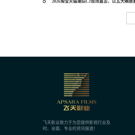
2026淘宝天猫潮玩CJ现场直击，以五大圈
昨天 10:02
建军100周年献礼电影《准备战斗之黄继光
昨天 10:02
第38届大众电影百花奖系列活动日程正式发
昨天 10:02
《奥德赛》创纪录《八仙！》成黑马 做对了
昨天 10:02
《捕风追影2》《唐探番外》等586部新片，
飞天影业致力于为您提供影视行业及
昨天 10:01
时、全面、专业的资讯报道！
《蜘蛛侠4》全球大爆，漫威终于回来了？